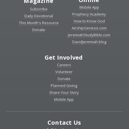
Magazine
Mobile App
Subscribe
Prophecy Academy
Daily Devotional
How to Know God
This Month's Resource
AirshipGenesis.com
Donate
JeremiahStudyBible.com
DavidJeremiah.blog
Get Involved
Careers
Volunteer
Donate
Planned Giving
Share Your Story
Mobile App
Contact Us