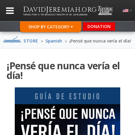
D
J
.
AVID
EREMIAH
ORG
TURNING POINT IS THE BROADCAST MINISTRY OF DR. DAVID JEREMIAH
DONATION
SHOP BY CATEGORY
STORE
»
Spanish
»
¡Pensé que nunca vería el día!
¡Pensé que nunca vería el
día!