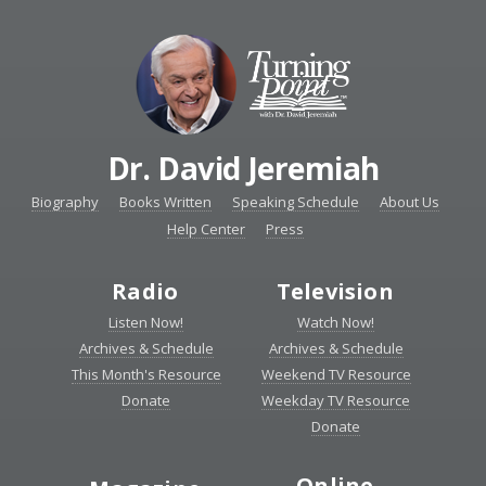
Dr. David Jeremiah
Biography
Books Written
Speaking Schedule
About Us
Help Center
Press
Radio
Television
Listen Now!
Watch Now!
Archives & Schedule
Archives & Schedule
This Month's Resource
Weekend TV Resource
Donate
Weekday TV Resource
Donate
Online