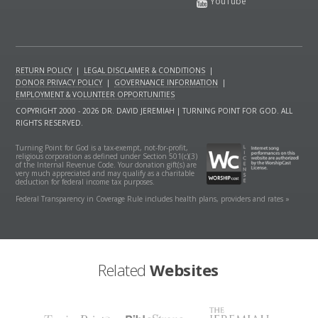
RETURN POLICY
|
LEGAL DISCLAIMER & CONDITIONS
|
DONOR PRIVACY POLICY
|
GOVERNANCE INFORMATION
|
EMPLOYMENT & VOLUNTEER OPPORTUNITIES
COPYRIGHT 2000 - 2026 DR. DAVID JEREMIAH | TURNING POINT FOR GOD. ALL
RIGHTS RESERVED.
Turning Point for God is a tax-exempt, not-for-profit,
religious corporation as defined under Section 501(c)(3)
of the Internal Revenue Code. Your donation gift(s) are
very much appreciated and may qualify as a charitable
deduction for federal income tax purposes.
Federal Transparency in Coverage Rule includes health plans, providers and rates »
Related
Websites