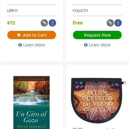
LIBRO
FOLLETO
$
15
Free
Add to Cart
Request Now
Learn More
Learn More