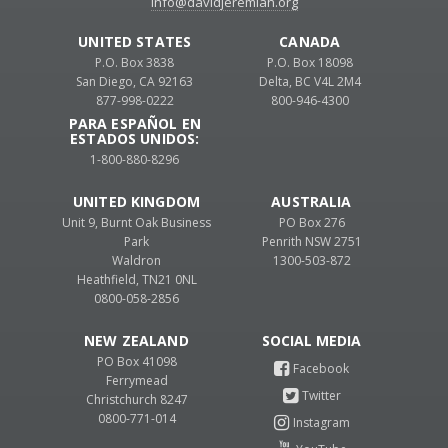
info@davidjeremiah.org
UNITED STATES
CANADA
P.O. Box 3838
P.O. Box 18098
San Diego, CA 92163
Delta, BC V4L 2M4
877-998-0222
800-946-4300
PARA ESPAÑOL EN
ESTADOS UNIDOS:
1-800-880-8296
UNITED KINGDOM
AUSTRALIA
Unit 9, Burnt Oak Business
PO Box 276
Park
Penrith NSW 2751
Waldron
1300-503-872
Heathfield, TN21 0NL
0800-058-2856
NEW ZEALAND
PO Box 41098
Ferrymead
Christchurch 8247
0800-771-014