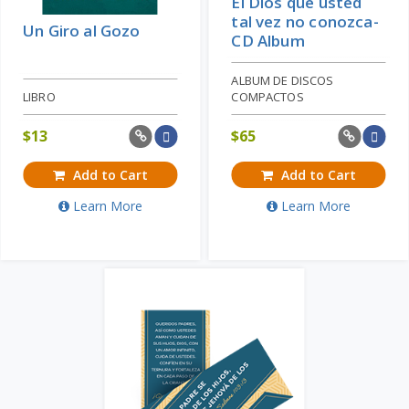
El Dios que usted
tal vez no conozca-
Un Giro al Gozo
CD Album
ALBUM DE DISCOS
LIBRO
COMPACTOS
$
13
$
65
Add to Cart
Add to Cart
Learn More
Learn More