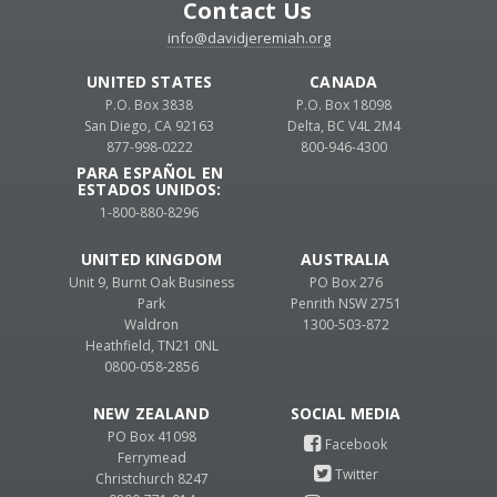
Contact Us
info@davidjeremiah.org
UNITED STATES
CANADA
P.O. Box 3838
P.O. Box 18098
San Diego, CA 92163
Delta, BC V4L 2M4
877-998-0222
800-946-4300
PARA ESPAÑOL EN
ESTADOS UNIDOS:
1-800-880-8296
UNITED KINGDOM
AUSTRALIA
Unit 9, Burnt Oak Business
PO Box 276
Park
Penrith NSW 2751
Waldron
1300-503-872
Heathfield, TN21 0NL
0800-058-2856
NEW ZEALAND
PO Box 41098
Ferrymead
Christchurch 8247