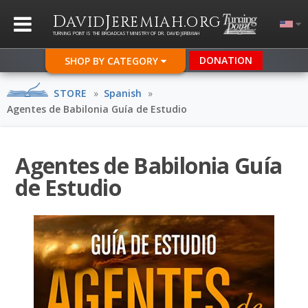
D
J
.
AVID
EREMIAH
ORG
TURNING POINT IS THE BROADCAST MINISTRY OF DR. DAVID JEREMIAH
DONATION
SHOP BY CATEGORY
STORE
»
Spanish
»
Agentes de Babilonia Guía de Estudio
Agentes de Babilonia Guía
de Estudio