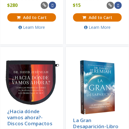
$
280
$
15
Add to Cart
Add to Cart
Learn More
Learn More
¿Hacia dónde
vamos ahora?-
La Gran
Discos Compactos
Desaparición-Libro