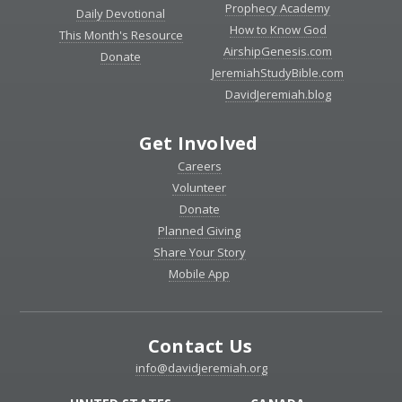
Prophecy Academy
Daily Devotional
How to Know God
This Month's Resource
AirshipGenesis.com
Donate
JeremiahStudyBible.com
DavidJeremiah.blog
Get Involved
Careers
Volunteer
Donate
Planned Giving
Share Your Story
Mobile App
Contact Us
info@davidjeremiah.org