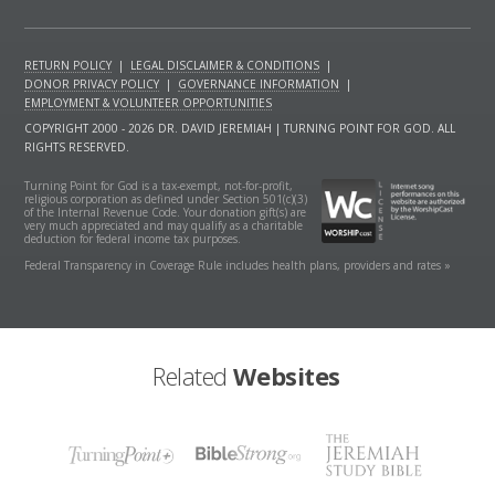
RETURN POLICY
|
LEGAL DISCLAIMER & CONDITIONS
|
DONOR PRIVACY POLICY
|
GOVERNANCE INFORMATION
|
EMPLOYMENT & VOLUNTEER OPPORTUNITIES
COPYRIGHT 2000 - 2026 DR. DAVID JEREMIAH | TURNING POINT FOR GOD. ALL
RIGHTS RESERVED.
Turning Point for God is a tax-exempt, not-for-profit,
religious corporation as defined under Section 501(c)(3)
of the Internal Revenue Code. Your donation gift(s) are
very much appreciated and may qualify as a charitable
deduction for federal income tax purposes.
Federal Transparency in Coverage Rule includes health plans, providers and rates »
Related
Websites