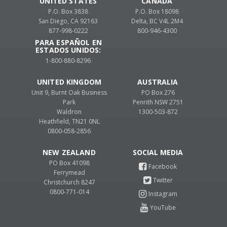
UNITED STATES
CANADA
P.O. Box 3838
P.O. Box 18098
San Diego, CA 92163
Delta, BC V4L 2M4
877-998-0222
800-946-4300
PARA ESPAÑOL EN
ESTADOS UNIDOS:
1-800-880-8296
UNITED KINGDOM
AUSTRALIA
Unit 9, Burnt Oak Business
PO Box 276
Park
Penrith NSW 2751
Waldron
1300-503-872
Heathfield, TN21 0NL
0800-058-2856
NEW ZEALAND
PO Box 41098
Ferrymead
Christchurch 8247
0800-771-014