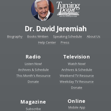
Dr. David Jeremiah
Biography
Books Written
Speaking Schedule
About Us
Help Center
Press
Radio
Television
Listen Now!
Watch Now!
Archives & Schedule
Archives & Schedule
This Month's Resource
Weekend TV Resource
Donate
Weekday TV Resource
Donate
Online
Magazine
Mobile App
Subscribe