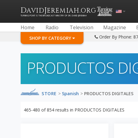
D
J
.
AVID
EREMIAH
ORG
TURNING POINT IS THE BROADCAST MINISTRY OF DR. DAVID JEREMIAH
Home
Radio
Television
Magazine
Order By Phone: 8
SHOP BY CATEGORY
PRODUCTOS DIG
STORE
>
Spanish
>
PRODUCTOS DIGITALES
465-480
of
854
results in
PRODUCTOS DIGITALES