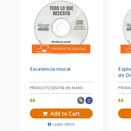
Excelencia moral
Explo
de D
PRODUCTO DIGITAL EN AUDIO
PRODU
$
6
$
6
Add to Cart
Learn More