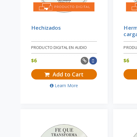
Hechizados
Herm
carg
PRODUCTO DIGITAL EN AUDIO
PRODU
$
6
$
6
Add to Cart
Learn More