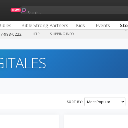
Search...
Bibles
Bible Strong Partners
Kids
Events
Sto
77-998-0222
HELP
SHIPPING INFO
ITALES
SORT BY: