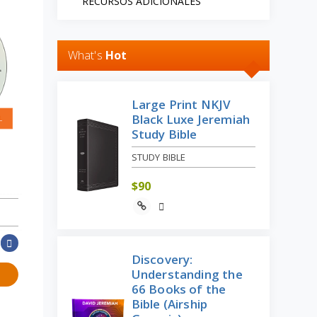
RECURSOS ADICIONALES
What's
Hot
Large Print NKJV
Black Luxe Jeremiah
Study Bible
STUDY BIBLE
$
90
Discovery:
Understanding the
66 Books of the
Bible (Airship